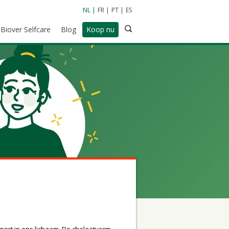
NL
FR
PT
ES
Biover Selfcare
Blog
Koop nu