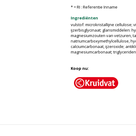
* = RI : Referentie Inname
Ingrediënten
vulstof: microkristallijne cellulose; 
ijzerbisglycinaat; glansmiddelen: 
magnesiumzouten van vetzuren, tal
natriumcarboxymethylcellulose, hyd
calciumcarbonaat, ijzeroxide; antik
magnesiumcarbonaat; triglyceriden
Koop nu: