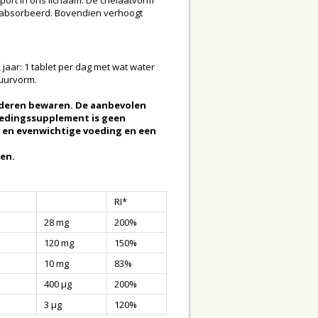
nsport in ons lichaam. De chelaatvorm
geabsorbeerd. Bovendien verhoogt
aar: 1 tablet per dag met wat water
kuurvorm.
nderen bewaren. De aanbevolen
voedingssupplement is geen
 en evenwichtige voeding en een
ren.
RI*
28 mg
200%
120 mg
150%
10 mg
83%
400 µg
200%
3 µg
120%