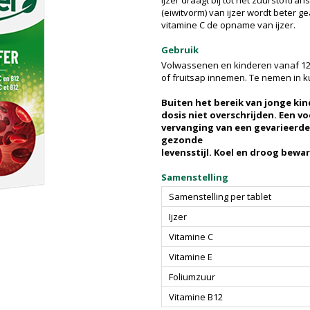
IJzer draagt bij tot het zuurstoftra
(eiwitvorm) van ijzer wordt beter 
vitamine C de opname van ijzer.
Gebruik
Volwassenen en kinderen vanaf 12 j
of fruitsap innemen. Te nemen in 
Buiten het bereik van jonge ki
dosis niet overschrijden. Een 
vervanging van een gevarieerde
gezonde
levensstijl. Koel en droog bewa
Samenstelling
Samenstelling per tablet
Ijzer
Vitamine C
Vitamine E
Foliumzuur
Vitamine B12