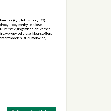
vitamines (C, E, foliumzuur, B12),
hydroxypropylmethylcellulose,
k; verstevigingsmiddelen: vernet
roxypropylcellulose; kleurstoffen:
lontermiddelen: siliciumdioxide,
.