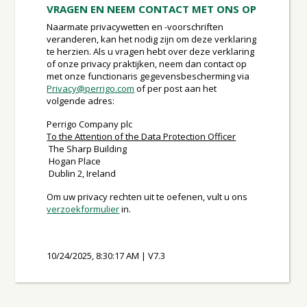
VRAGEN EN NEEM CONTACT MET ONS OP
Naarmate privacywetten en -voorschriften
veranderen, kan het nodig zijn om deze verklaring
te herzien. Als u vragen hebt over deze verklaring
of onze privacy praktijken, neem dan contact op
met onze functionaris gegevensbescherming via
Privacy@perrigo.com
of per post aan het
volgende adres:
Perrigo Company plc
To the Attention of the Data Protection Officer
The Sharp Building
Hogan Place
Dublin 2, Ireland
Om uw privacy rechten uit te oefenen, vult u ons
verzoekformulier
in.
10/24/2025, 8:30:17 AM
|
V7.3