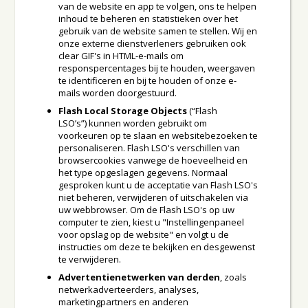
van de website en app te volgen, ons te helpen
inhoud te beheren en statistieken over het
gebruik van de website samen te stellen. Wij en
onze externe dienstverleners gebruiken ook
clear GIF's in HTML-e-mails om
responspercentages bij te houden, weergaven
te identificeren en bij te houden of onze e-
mails worden doorgestuurd.
Flash Local Storage Objects
(“Flash
LSO’s”)
kunnen worden gebruikt om
voorkeuren op te slaan en websitebezoeken te
personaliseren. Flash LSO's verschillen van
browsercookies vanwege de hoeveelheid en
het type opgeslagen gegevens. Normaal
gesproken kunt u de acceptatie van Flash LSO's
niet beheren, verwijderen of uitschakelen via
uw webbrowser. Om de Flash LSO's op uw
computer te zien, kiest u "Instellingenpaneel
voor opslag op de website" en volgt u de
instructies om deze te bekijken en desgewenst
te verwijderen.
Advertentienetwerken van derden
, zoals
netwerkadverteerders, analyses,
marketingpartners en anderen