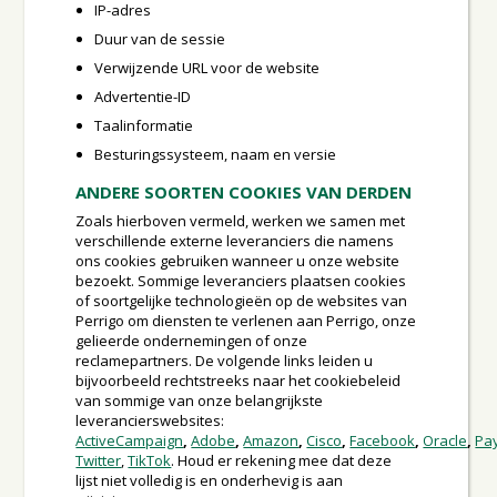
IP-adres
Duur van de sessie
Verwijzende URL voor de website
Advertentie-ID
Taalinformatie
Besturingssysteem, naam en versie
ANDERE SOORTEN COOKIES VAN DERDEN
Zoals hierboven vermeld, werken we samen met
verschillende externe leveranciers die namens
ons cookies gebruiken wanneer u onze website
bezoekt. Sommige leveranciers plaatsen cookies
of soortgelijke technologieën op de websites van
Perrigo om diensten te verlenen aan Perrigo, onze
gelieerde ondernemingen of onze
reclamepartners. De volgende links leiden u
bijvoorbeeld rechtstreeks naar het cookiebeleid
van sommige van onze belangrijkste
leverancierswebsites:
ActiveCampaign
,
Adobe
,
Amazon
,
Cisco
,
Facebook
,
Oracle
,
Pa
Twitter
,
TikTok
. Houd er rekening mee dat deze
lijst niet volledig is en onderhevig is aan