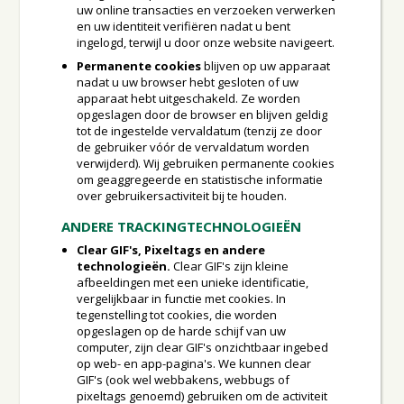
uw online transacties en verzoeken verwerken
en uw identiteit verifiëren nadat u bent
ingelogd, terwijl u door onze website navigeert.
Permanente cookies
blijven op uw apparaat
nadat u uw browser hebt gesloten of uw
apparaat hebt uitgeschakeld. Ze worden
opgeslagen door de browser en blijven geldig
tot de ingestelde vervaldatum (tenzij ze door
de gebruiker vóór de vervaldatum worden
verwijderd). Wij gebruiken permanente cookies
om geaggregeerde en statistische informatie
over gebruikersactiviteit bij te houden.
ANDERE TRACKINGTECHNOLOGIEËN
Clear GIF's, Pixeltags en andere
technologieën.
Clear GIF's zijn kleine
afbeeldingen met een unieke identificatie,
vergelijkbaar in functie met cookies. In
tegenstelling tot cookies, die worden
opgeslagen op de harde schijf van uw
computer, zijn clear GIF's onzichtbaar ingebed
op web- en app-pagina's. We kunnen clear
GIF's (ook wel webbakens, webbugs of
pixeltags genoemd) gebruiken om de activiteit