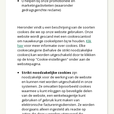
U helpen bij onze promotionele en
marketingactiviteiten (waaronder
gedragsgerichte reclame)
Hieronder vindt u een beschrijving van de soorten
cookies die we op onze website gebruiken. Onze
website wordt gescand met een cookiescantool
om nauwkeurige cookielijsten bij te houden.
Klik
hier
voor meer informatie over cookies. Elke
cookiecategorie (behalve de strikt noodzakelijke
cookies) kan worden uitgeschakeld door te klikken
op de knop "Cookie-instellingen" onder aan de
websitepagina.
Strikt noodzakelijke cookies
zijn
noodzakelijk voor de werking van de website
en kunnen niet worden uitgeschakeld in onze
systemen. Ze omvatten bijvoorbeeld cookies
waarmee u kunt inloggen op beveiligde delen
van de website, een winkelwagentje kunt
gebruiken of gebruik kunt maken van
elektronische factureringsdiensten. Ze worden
doorgaans alleen ingesteld als reactie op
acties die door u worden uitgevoerd die