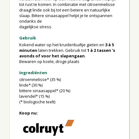
tot rust te komen. In combinatie met citroenmelisse
draagt linde ook bij tot een betere en natuurlijke
slaap. Bittere sinaasappel helpt je te ontspannen
ondanks de
dagelijkse stress.
Gebruik
Kokend water op het kruidenbuiltje gieten en
3 à 5
minuten
laten trekken. Gebruik tot
1 à 2 tassen ’s
avonds of voor het slapengaan
.
Bewaren op koele, droge plaats
Ingrediënten
citroenmelisse* (35 %)
linde* (30 %)
bittere sinaasappel* (20 %)
lavendel* (15 %)
(* biologische teelt)
Koop nu: