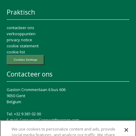
Praktisch
contacteer ons
verkooppunten
privacy notice
cookie statement
cookie list
Cookies Settings
Contacteer ons
Gaston Crommenlaan 6 bus 606
9050 Gent
Belgium
Tel. +32 9 381 02 00
E-mail:
ConsumerConnect@perrigo.com
We use cookies to personalize content and ads, provide
Sociale media
social media features, and analyze our traffic. We share