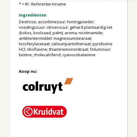
* = RI : Referentie Inname
Ingrediënten
Dextrose; ascorbinezuur; honingpoeder;
voedingszuur: citroenzuur; gehard plantaardig vet
(kokos, koolzaad, palm); aroma; nicotinamide;
antiklontermiddel: magnesiumstearaat;
tocoferylacetaat; calciumpantothenaat; pyridoxine
HCl; riboflavine; thiaminemononitraat; foliumzuur;
biotine; cholecalciferol; cyanocobalamine.
Koop nu: